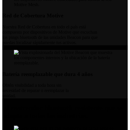
Red de Cobertura Motive
Nuestra Red de Cobertura en todo el país está
compuesta por dispositivos de Motive que escuchan
los pings bluetooth de las unidades Beacon para que
puedas localizar rápidamente tus activos.
Batería reemplazable que dura 4 años
Obtén visibilidad a toda hora sin
necesidad de reparar o reemplazar la
unidad.
El rastreador bluetooth resistente que se
adapta a todas las industrias.