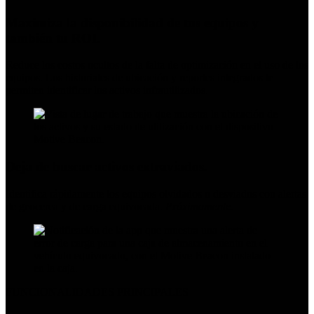
Maximiza la disponibilidad de tus equipos y
también tu ROI.
Reduce los costos ocultos de la falta de optimización en el uso de los
equipos. Los historiales de ubicación y reportes integrados te
permiten identificar los activos infrautilizados.
Deja de buscar activos extraviados.
Identifica rápidamente los equipos olvidados o desviados con alertas
de geocerca y de carga equivocada.
Próximamente
.
FUNCIONALIDADES PRINCIPALES