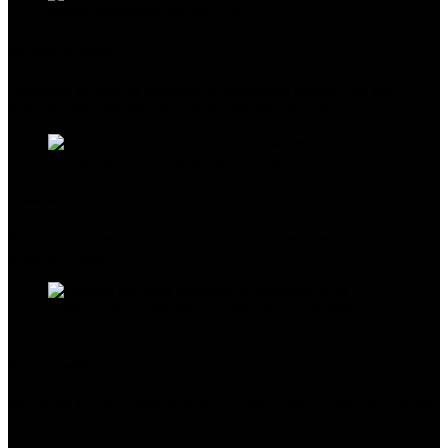
Servicios de campo
Asegúrate de que tus camiones y camionetas cuenten con las
herramientas indicadas para las actividades asignadas.
Construcción
Rastrea tus accesorios, generadores y contenedores en todos los
sitios de trabajo.
Servicios públicos
Monitorea las herramientas especializadas y los equipos de respuesta
a emergencias.