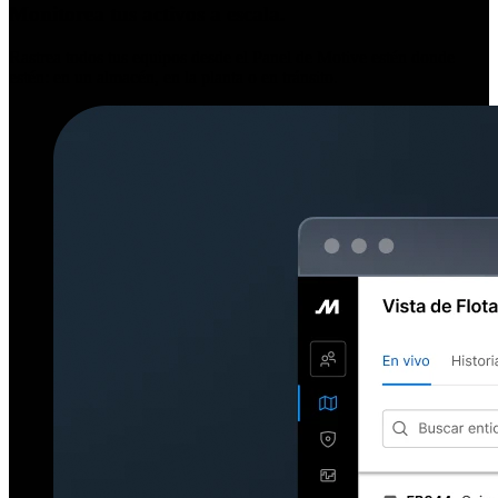
Monitorea tus activos a escala.
Rastrea todos tus equipos desde el Panel de Motive estén donde
estén: en un almacén, en la planta o en tránsito.